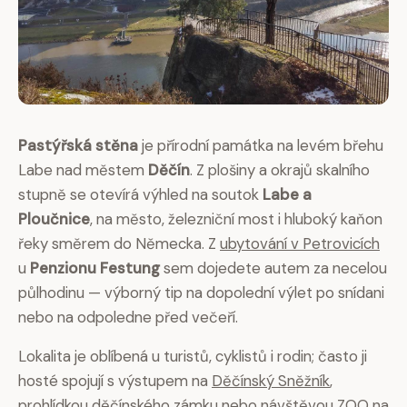
Pastýřská stěna
je přírodní památka na levém břehu
Labe nad městem
Děčín
. Z plošiny a okrajů skalního
stupně se otevírá výhled na soutok
Labe a
Ploučnice
, na město, železniční most i hluboký kaňon
řeky směrem do Německa. Z
ubytování v Petrovicích
u
Penzionu Festung
sem dojedete autem za necelou
půlhodinu — výborný tip na dopolední výlet po snídani
nebo na odpoledne před večeří.
Lokalita je oblíbená u turistů, cyklistů i rodin; často ji
hosté spojují s výstupem na
Děčínský Sněžník
,
prohlídkou děčínského zámku nebo návštěvou ZOO na