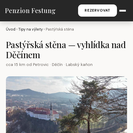
Penzion Festung
REZERVOVAT
Úvod
›
Tipy na výlety
› Pastýřská stěna
Pastýřská stěna — vyhlídka nad
Děčínem
cca 15 km od Petrovic · Děčín · Labský kaňon