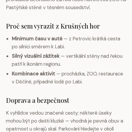
Pastýřské stěně v těsném sousedství.
Proč sem vyrazit z Krušných hor
Minimum času v autě
— z Petrovic krátká cesta
po silnici směrem k Labi.
Silný vizuální zážitek
— vertikální stěny nad řekou
patří k ikonám regionu.
Kombinace aktivit
— procházka, ZOO, restaurace
v Děčíně, případně lodě po Labi.
Doprava a bezpečnost
K vyhlídce vedou značené cesty; některé úseky
mohou být po dešti kluzké — vhodná je pevná obuv a
opatrnost u okrajů skal. Parkování hledejte v okolí