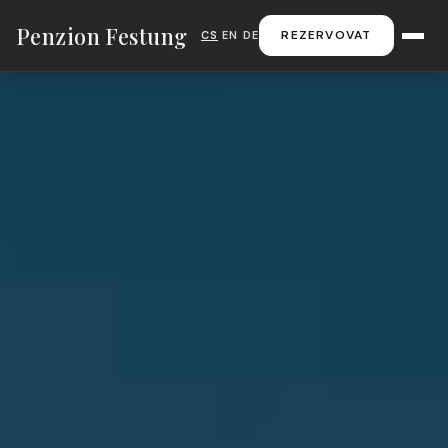
Penzion Festung
REZERVOVAT
CS
|
EN
|
DE