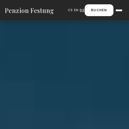
Penzion Festung
BUCHEN
CS
|
EN
|
DE